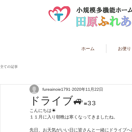
ホーム
お便り
全ての記事
fureainoie1791
2020年11月22日
ドライブ🚙₌₃₃
こんにちは☀　
１１月に入り朝晩は寒くなってきましたね。
先日、お天気がいい日に皆さんと一緒にドライブへ出か