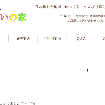
「
住み慣れた地域で
ゆっくり、のんびり暮
〒861-0161 熊本市北区植木町鞍掛1
​お気軽にお問い合わせくだ
施設案内
ご利用案内
Q＆A
けました(*´▽｀*)♪