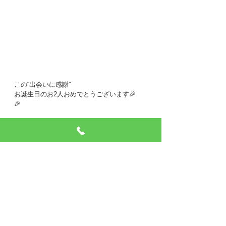
この“出会いに感謝”
お誕生日のお2人おめでとうございます🎉
🎉
すべて表示
最新記事