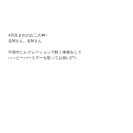
4月生まれのお二人👭✨
左Mさん、右Mさん
午前中にレクレーションで軽く体操をして
ハッピーバースデーを歌ってお祝い(^^♪